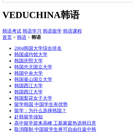
VEDUCHINA
韩语
韩语考试
韩语学习
韩语留学
韩语课程
首页
>
韩语
>
韩语
2004韩国大学综合排名
韩国成均馆大学
韩国庆熙大学
韩国忠北国立大学
韩国中央大学
韩国釜山国立大学
韩国西江大学
韩国西江大学
韩国梨花女子大学
留学韩国 中国学生有优势
留学：为什么选择韩国？
赴韩留学须知
高中留学迎来高峰 工薪家庭热选韩日意
取消限制 中国留学生将可自由往返中韩