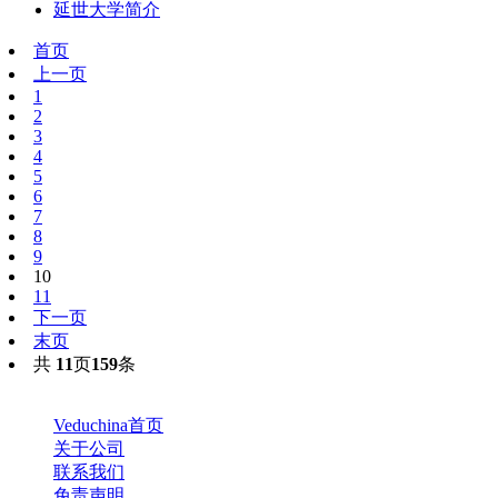
延世大学简介
首页
上一页
1
2
3
4
5
6
7
8
9
10
11
下一页
末页
共
11
页
159
条
Veduchina首页
关于公司
联系我们
免责声明