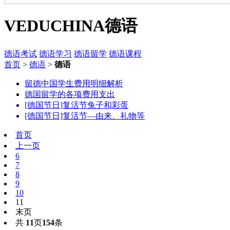
VEDUCHINA
德语
德语考试
德语学习
德语留学
德语课程
首页
>
德语
>
德语
留德中国学生费用明细解析
德国留学的各项费用支出
[德国节日]复活节兔子和彩蛋
[德国节日]复活节—由来、礼物等
首页
上一页
6
7
8
9
10
11
末页
共
11
页
154
条