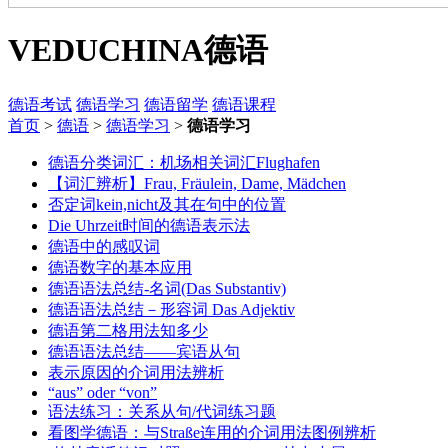
VEDUCHINA
德语
德语考试
德语学习
德语留学
德语课程
首页
>
德语
>
德语学习
>
德语学习
德语分类词汇：机场相关词汇Flughafen
【词汇辨析】Frau, Fräulein, Dame, Mädchen
否定词kein,nicht及其在句中的位置
Die Uhrzeit时间的德语表示法
德语中的感叹词
德语数字的基本应用
德语语法总结-名词(Das Substantiv)
德语语法总结－形容词 Das Adjektiv
德语第二格用法知多少
德语语法总结——宾语从句
表示原因的介词用法辨析
“aus” oder “von”
语法练习：关系从句/代词练习题
看图学德语：与Straße连用的介词用法图例辨析