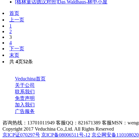
[格林童话德汉对照]Das Waldhaus-林中小屋
首页
上一页
1
2
3
4
下一页
末页
共
4
页
52
条
Veduchina首页
关于公司
联系我们
免责声明
加入我们
广告服务
咨询热线：13701011949 客服QQ：821671389 客服MSN：wengu
Copyright 2017 Veduchina Co.,Ltd. All Rights Reserved
京ICP证070297号
京ICP备08006511号-12
京公网安备110108020