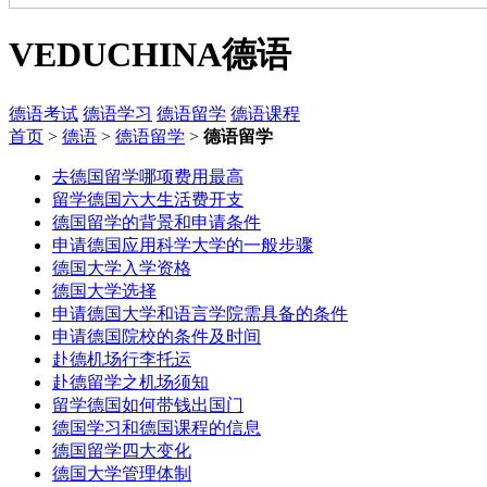
VEDUCHINA
德语
德语考试
德语学习
德语留学
德语课程
首页
>
德语
>
德语留学
>
德语留学
去德国留学哪项费用最高
留学德国六大生活费开支
德国留学的背景和申请条件
申请德国应用科学大学的一般步骤
德国大学入学资格
德国大学选择
申请德国大学和语言学院需具备的条件
申请德国院校的条件及时间
赴德机场行李托运
赴德留学之机场须知
留学德国如何带钱出国门
德国学习和德国课程的信息
德国留学四大变化
德国大学管理体制