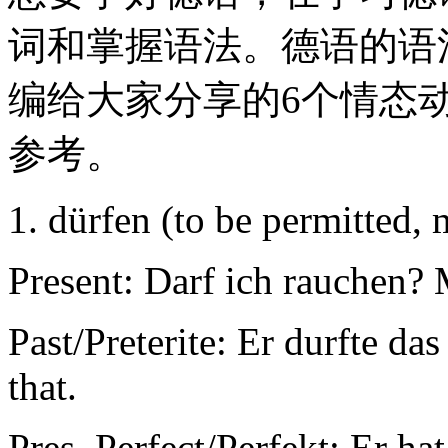
词和掌握语法。德语的语
编给大家分享的6个情态
参考。
1. dürfen (to be permitted,
Present: Darf ich rauchen?
Past/Preterite: Er durfte da
that.
Pres. Perfect/Perfekt: Er ha