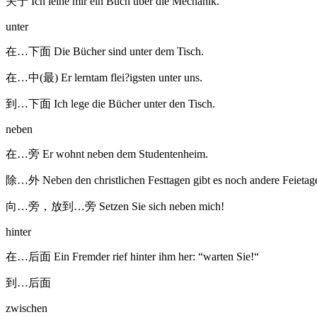
关于 Ich leihe mir ein Buch über die Mechanik.
unter
在…下面 Die Bücher sind unter dem Tisch.
在…中(最) Er lerntam flei?igsten unter uns.
到…下面 Ich lege die Bücher unter den Tisch.
neben
在…旁 Er wohnt neben dem Studentenheim.
除…外 Neben den christlichen Festtagen gibt es noch andere Feietag
向…旁，放到…旁 Setzen Sie sich neben mich!
hinter
在…后面 Ein Fremder rief hinter ihm her: “warten Sie!“
到…后面
zwischen