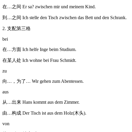
在…之间 Er sa? zwischen mir und meinem Kind.
到…之间 Ich stelle den Tisch zwischen das Bett und den Schrank.
2. 支配第三格
bei
在…方面 Ich helfe Inge beim Studium.
在某人处 Ich wohne bei Frau Schmidt.
zu
向…，为了… Wir gehen zum Abentessen.
aus
从…出来 Hans kommt aus dem Zimmer.
由…构成 Der Tisch ist aus dem Holz(木头).
von