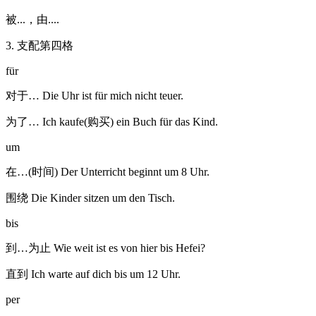
被...，由....
3. 支配第四格
für
对于… Die Uhr ist für mich nicht teuer.
为了… Ich kaufe(购买) ein Buch für das Kind.
um
在…(时间) Der Unterricht beginnt um 8 Uhr.
围绕 Die Kinder sitzen um den Tisch.
bis
到…为止 Wie weit ist es von hier bis Hefei?
直到 Ich warte auf dich bis um 12 Uhr.
per