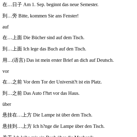
在…日子 Am 1. Sep. beginnt das neue Semester.
到…旁 Bitte, kommen Sie ans Fenster!
auf
在…上面 Die Bücher sind auf dem Tisch.
到…上面 Ich lege das Buch auf den Tisch.
用…(语言) Das ist mein erster Brief an dich auf Deutsch.
vor
在…之前 Vor dem Tor der Universit?t ist ein Platz.
到…之前 Das Auto f?hrt vor das Haus.
über
悬挂在…上方 Die Lampe ist über dem Tisch.
悬挂到…上方 Ich h?nge die Lampe über den Tisch.