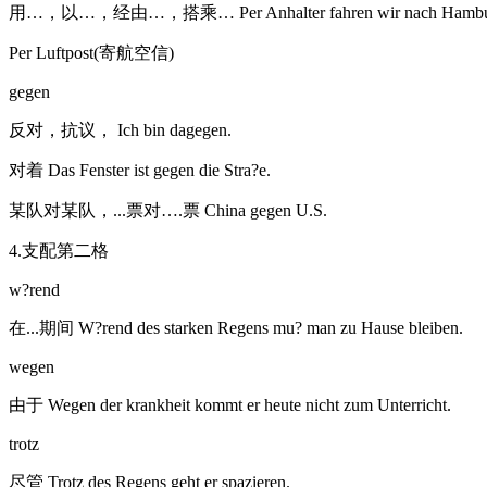
用…，以…，经由…，搭乘… Per Anhalter fahren wir nach Hambu
Per Luftpost(寄航空信)
gegen
反对，抗议， Ich bin dagegen.
对着 Das Fenster ist gegen die Stra?e.
某队对某队，...票对….票 China gegen U.S.
4.支配第二格
w?rend
在...期间 W?rend des starken Regens mu? man zu Hause bleiben.
wegen
由于 Wegen der krankheit kommt er heute nicht zum Unterricht.
trotz
尽管 Trotz des Regens geht er spazieren.