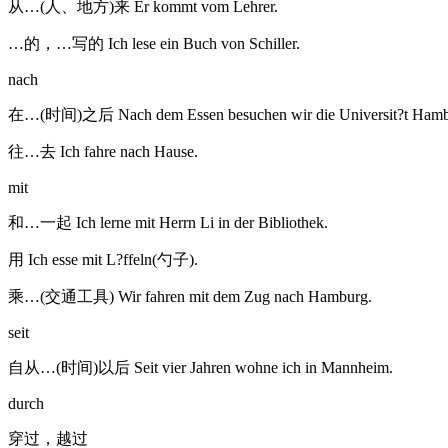
从…(人、地方)来 Er kommt vom Lehrer.
…的，…写的 Ich lese ein Buch von Schiller.
nach
在…(时间)之后 Nach dem Essen besuchen wir die Universit?t Hamb
往…去 Ich fahre nach Hause.
mit
和…一起 Ich lerne mit Herrn Li in der Bibliothek.
用 Ich esse mit L?ffeln(勺子).
乘…(交通工具) Wir fahren mit dem Zug nach Hamburg.
seit
自从…(时间)以后 Seit vier Jahren wohne ich in Mannheim.
durch
穿过，越过