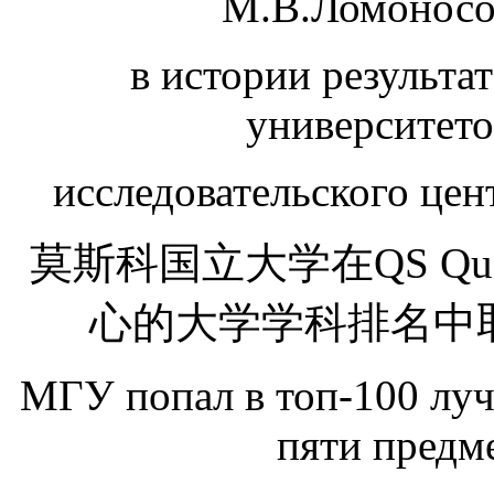
М.В.Ломоносо
в истории результа
университет
исследовательского цен
莫斯科国立大学在QS Quacq
心的大学学科排名中
МГУ попал в топ-100 луч
пяти предм