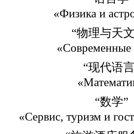
«Физика и астро
“物理与天文
«Современные я
“现代语言
«Математик
“数学”
«Сервис, туризм и гост