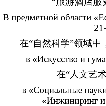
“旅游酒店服
В предметной области «Е
21-
在“自然科学”领域中
в «Искусство и гум
在“人文艺术
в «Социальные науки
«Инжиниринг и 