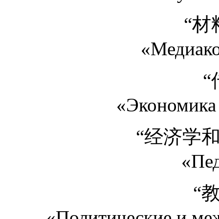
“材
«Медиак
“
«Экономика 
“经济学
«Пед
“
«Политические и ме