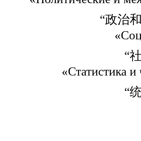
“政治
«Соц
“
«Статистика и
“