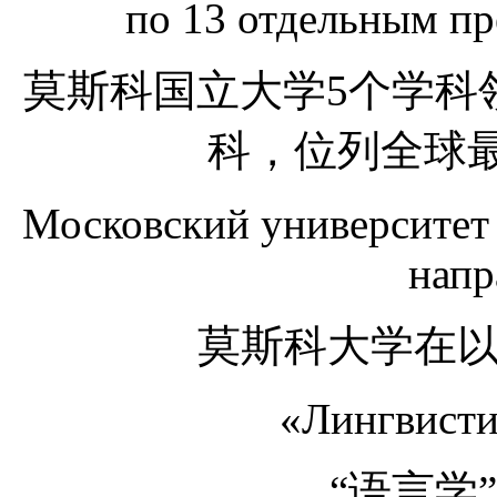
по 13 отдельным пр
莫斯科国立大学5个学科
科，位列全球最
Московский университет
напр
莫斯科大学在以
«Лингвистик
“语言学