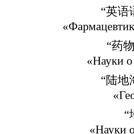
“英语
«Фармацевтик
“药
«Науки о
“陆地
«Ге
“
«Науки о