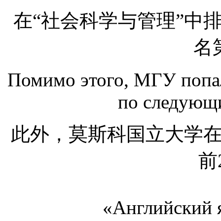
在“社会科学与管理”中排
名
Помимо этого, МГУ попал
по следующ
此外，莫斯科国立大学
前
«Английский я