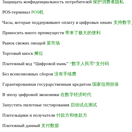
Защищать конфиденциальность потребителей
保护消费者隐私
POS-терминал
POS机
Часы, которые поддерживают оплату в цифровых юнаях
支持数字
Приносить много преимуществ
带来了极大的便利
Рынок свежих овощей
菜市场
Торговый киоск
摊位
Платежный код “Цифровой юань”
“数字人民币”支付码
Без всевозможных сборов
没有手续费
Гарантированная госурарственным кредитом
国家信用担保
В эпоху цифровой экономики
在数字经济时代
Запустить пилотные тестирования
启动试点测试
Плательщики и получатели
付款方和收款方
Платежный данный
支付数据