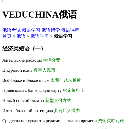
VEDUCHINA
俄语
俄语考试
俄语学习
俄语留学
俄语课程
首页
>
俄语
>
俄语学习
>
俄语学习
经济类短语（一）
Жительские расходы
生活缴费
Цифровой юань
数字人民币
Всё ближе и ближе к нам
离我们越来越近
Привязывать банковскую карту
绑定银行卡
Новый способ оплаты
新型支付方式
Иметь большой потенциал
具有巨大潜力
Средства поступают в режиме реальгого времени
资金实时到账