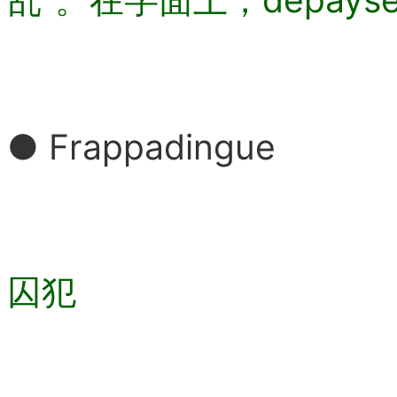
● Frappadingue
囚犯