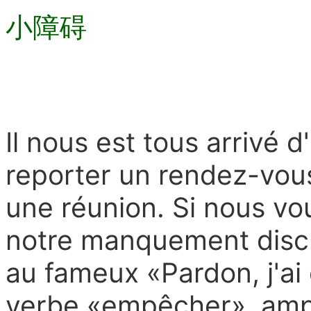
小障碍
Il nous est tous arrivé 
reporter un rendez-vous
une réunion. Si nous vo
notre manquement discr
au fameux «Pardon, j'a
verbe «empêcher», ampa