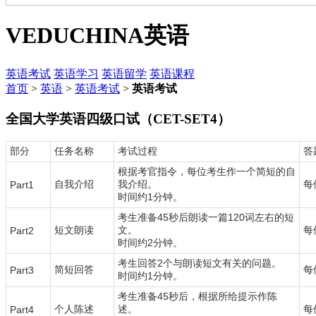
VEDUCHINA
英语
英语考试
英语学习
英语留学
英语课程
首页
>
英语
>
英语考试
>
英语考试
全国大学英语四级口试（CET-SET4）
部分
任务名称
考试过程
答
根据考官指令，每位考生作一个简短的自
自我介绍
我介绍。
每
Part1
时间约1分钟。
考生准备45秒后朗读一篇120词左右的短
短文朗读
文。
每
Part2
时间约2分钟。
考生回答2个与朗读短文有关的问题。
简短回答
每
Part3
时间约1分钟。
考生准备45秒后，根据所给提示作陈
个人陈述
述。
每
Part4